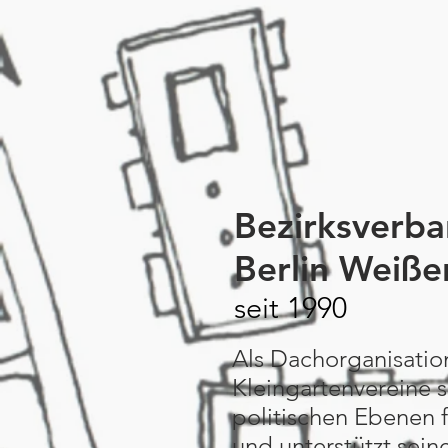
Bezirksverba
Berlin Weiße
seit 1990
Als Dachorganisatio
Kleingartenvereine s
politischen Ebenen 
und unterstützt sein