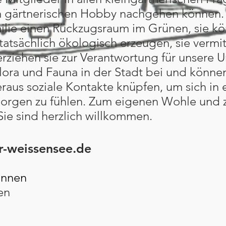
m gärtnerischen Hobby nachgehen können.
milie einen Rückzugsraum im Grünen, sie kön
atsächlich ökologisch erzeugen, sie vermi
rziehen sie zur Verantwortung für unsere U
n Flora und Fauna in der Stadt bei und könn
aus soziale Kontakte knüpfen, um sich in 
borgen zu fühlen. Zum eigenen Wohle und
ie sind herzlich willkommen.
r-weissensee.de
innen
en