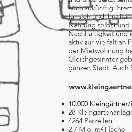
auch zukünftig ihre
für sich und ihre Fa
Nahrung selbst und t
Nachhaltigkeit und e
aktiv zur Vielfalt a
der Mietwohnung her
Gleichgesinnter ge
ganzen Stadt. Auch S
www.kleingaertne
10.000 Kleingärtner/
28 Kleingartenanlag
4264 Parzellen
2,7 Mio. m² Fläche