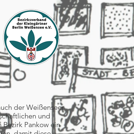
 auch der Weißenseer
lschaftlichen und
m Bezirk Pankow ein
agen, damit diese