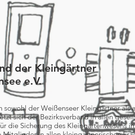
nd der Kleingärtner
nsee e.V.
n sowohl der Weißenseer Kleingärtner als
etzt sich der Bezirksverband in allen gesel
für die Sicherung des Kleingartenwesens i
e Mitglieder in allen kleingärtnerischen Fr